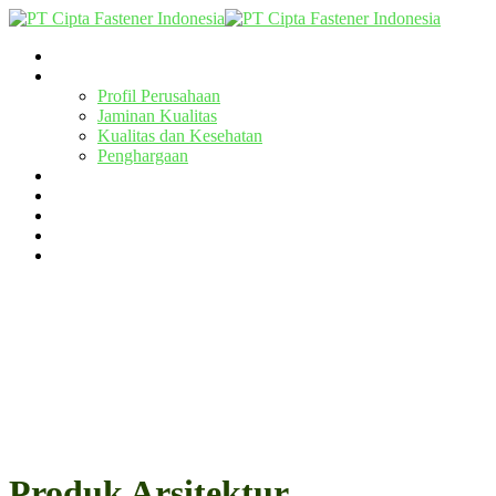
Beranda
Profil
Profil Perusahaan
Jaminan Kualitas
Kualitas dan Kesehatan
Penghargaan
Layanan
Produk
Proyek
Artikel
Hubungi Kami
Produk Arsitektur